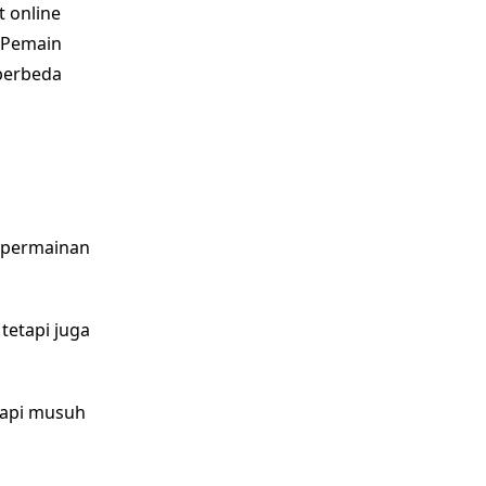
 online
. Pemain
berbeda
t permainan
tetapi juga
dapi musuh