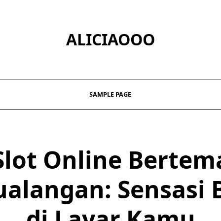
ALICIAOOO
SAMPLE PAGE
Slot Online Bertem
ualangan: Sensasi 
di Layar Kamu