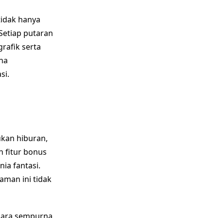
tidak hanya
Setiap putaran
rafik serta
na
si.
kan hiburan,
n fitur bonus
ia fantasi.
man ini tidak
 cara sempurna