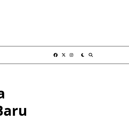
a
Baru