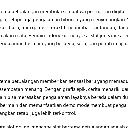
ertema petualangan membuktikan bahwa permainan digital 
an, tetapi juga pengalaman hiburan yang menyenangkan. 
si baru, mini game interaktif menambah tantangan, dan g
akan mata. Pemain Indonesia menyukai slot jenis ini kare
ngalaman bermain yang berbeda, seru, dan penuh imajina
ertema petualangan memberikan sensasi baru yang memadu
kesempatan menang. Dengan grafis epik, cerita menarik, da
main bisa merasakan pengalaman layaknya berada dalam dun
s bermain dan memanfaatkan demo mode membuat pengala
gkan tetapi juga lebih terkontrol.
nta slot online, mencoba slot bertema petualangan adalah