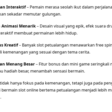
n Interaktif
– Pemain merasa seolah ikut dalam perjalan
kan sekadar memutar gulungan.
n Animasi Menarik
– Desain visual yang epik, efek suara dr
teraktif membuat permainan lebih hidup.
s Kreatif
– Banyak slot petualangan menawarkan free spin
li kemenangan yang sesuai dengan tema cerita.
an Menang Besar
– Fitur bonus dan mini game seringkal
au hadiah besar, menambah sensasi bermain.
 tidak hanya fokus pada kemenangan, tetapi juga pada pe
si bermain slot online bertema petualangan menjadi lebih
.