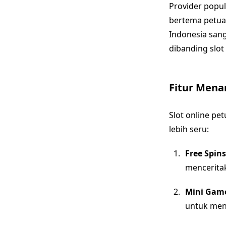
Provider popu
bertema petual
Indonesia san
dibanding slot 
Fitur Mena
Slot online p
lebih seru:
Free Spins
mencerita
Mini Game
untuk men