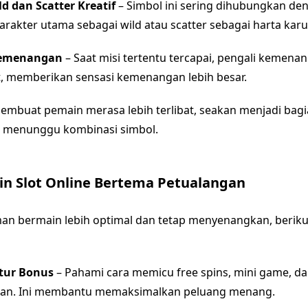
d dan Scatter Kreatif
– Simbol ini sering dihubungkan deng
arakter utama sebagai wild atau scatter sebagai harta karu
Kemenangan
– Saat misi tertentu tercapai, pengali kemena
, memberikan sensasi kemenangan lebih besar.
 membuat pemain merasa lebih terlibat, seakan menjadi bagia
 menunggu kombinasi simbol.
in Slot Online Bertema Petualangan
an bermain lebih optimal dan tetap menyenangkan, berik
itur Bonus
– Pahami cara memicu free spins, mini game, da
n. Ini membantu memaksimalkan peluang menang.