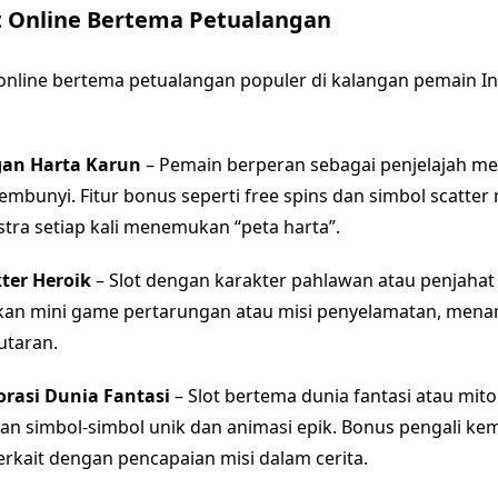
t Online Bertema Petualangan
online bertema petualangan populer di kalangan pemain I
an Harta Karun
– Pemain berperan sebagai penjelajah me
embunyi. Fitur bonus seperti free spins dan simbol scatt
stra setiap kali menemukan “peta harta”.
ter Heroik
– Slot dengan karakter pahlawan atau penjahat 
an mini game pertarungan atau misi penyelamatan, mena
utaran.
orasi Dunia Fantasi
– Slot bertema dunia fantasi atau mito
n simbol-simbol unik dan animasi epik. Bonus pengali k
erkait dengan pencapaian misi dalam cerita.