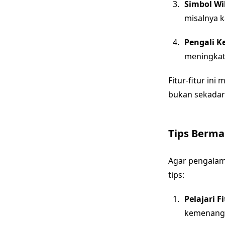
Simbol Wil
misalnya k
Pengali 
meningkat
Fitur-fitur ini
bukan sekadar
Tips Berma
Agar pengalam
tips:
Pelajari F
kemenanga