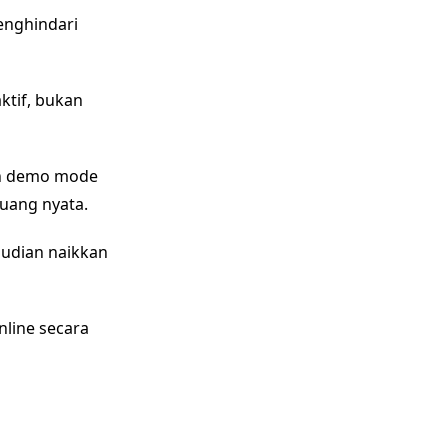
enghindari
ktif, bukan
an demo mode
 uang nyata.
mudian naikkan
nline secara