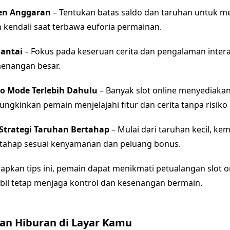
n Anggaran
– Tentukan batas saldo dan taruhan untuk m
 kendali saat terbawa euforia permainan.
antai
– Fokus pada keseruan cerita dan pengalaman intera
enangan besar.
 Mode Terlebih Dahulu
– Banyak slot online menyediak
gkinkan pemain menjelajahi fitur dan cerita tanpa risiko
trategi Taruhan Bertahap
– Mulai dari taruhan kecil, ke
rtahap sesuai kenyamanan dan peluang bonus.
kan tips ini, pemain dapat menikmati petualangan slot o
bil tetap menjaga kontrol dan kesenangan bermain.
an Hiburan di Layar Kamu