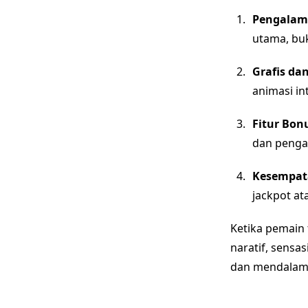
Pengalama
utama, bu
Grafis da
animasi in
Fitur Bonu
dan penga
Kesempat
jackpot at
Ketika pemain
naratif, sensa
dan mendalam