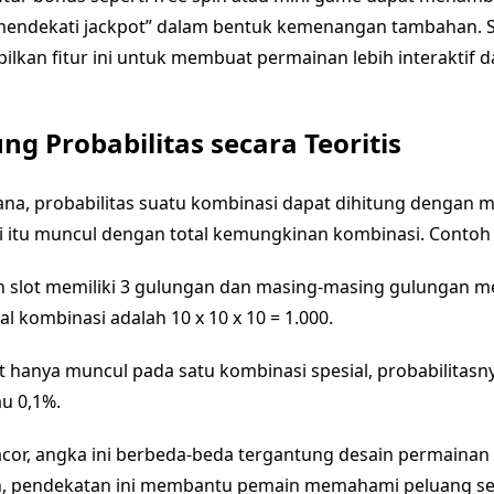
endekati jackpot” dalam bentuk kemenangan tambahan. Si
lkan fitur ini untuk membuat permainan lebih interaktif d
g Probabilitas secara Teoritis
ana, probabilitas suatu kombinasi dapat dihitung dengan 
i itu muncul dengan total kemungkinan kombinasi. Conto
h slot memiliki 3 gulungan dan masing-masing gulungan me
al kombinasi adalah 10 x 10 x 10 = 1.000.
ot hanya muncul pada satu kombinasi spesial, probabilitasn
au 0,1%.
Gacor, angka ini berbeda-beda tergantung desain permainan
, pendekatan ini membantu pemain memahami peluang seca