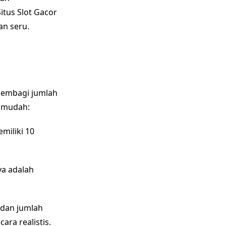
tus Slot Gacor
an seru.
membagi jumlah
h mudah:
miliki 10
ya adalah
 dan jumlah
ra realistis.