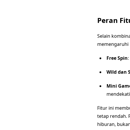
Peran Fi
Selain kombina
memengaruhi p
Free Spin
Wild dan 
Mini Gam
mendekati 
Fitur ini memb
tetap rendah. 
hiburan, bukan