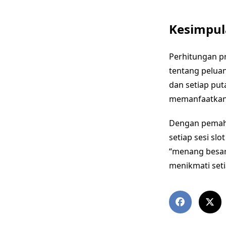
Kesimpu
Perhitungan pr
tentang pelua
dan setiap put
memanfaatkan 
Dengan pemaha
setiap sesi sl
“menang besar”
menikmati seti