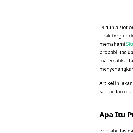
Di dunia slot o
tidak tergiur 
memahami
Sit
probabilitas 
matematika, ta
menyenangkan
Artikel ini ak
santai dan mud
Apa Itu P
Probabilitas 