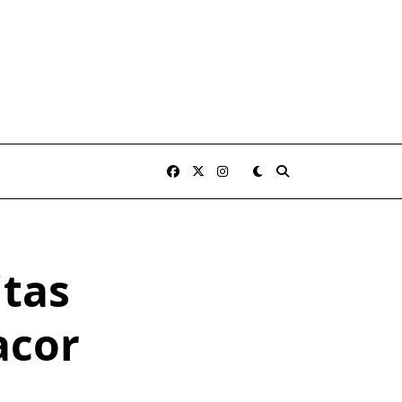
itas
acor