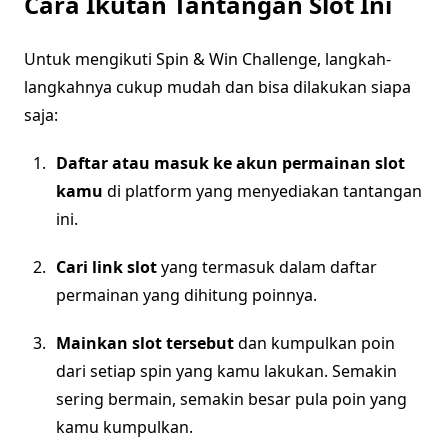
Cara Ikutan Tantangan Slot Ini
Untuk mengikuti Spin & Win Challenge, langkah-
langkahnya cukup mudah dan bisa dilakukan siapa
saja:
Daftar atau masuk ke akun permainan slot
kamu
di platform yang menyediakan tantangan
ini.
Cari link slot
yang termasuk dalam daftar
permainan yang dihitung poinnya.
Mainkan slot tersebut
dan kumpulkan poin
dari setiap spin yang kamu lakukan. Semakin
sering bermain, semakin besar pula poin yang
kamu kumpulkan.