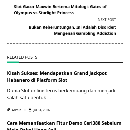
class="nav-
Slot Gacor Maxwin Bertema Mitologi: Gates of
subtitle
Olympus vs Starlight Princess
screen-
NEXT POST
reader-
Bukan Keberuntungan, Ini Adalah Disorder:
text">Page</span>
Mengenali Gambling Addiction
RELATED POSTS
Kisah Sukses: Mendapatkan Grand Jackpot
Habanero di Platform Slot
Dunia Slot online terus berkembang dan menjadi
salah satu bentuk
...
Admin
Jul 31, 2026
Cara Memanfaatkan Fitur Demo Ceri388 Sebelum