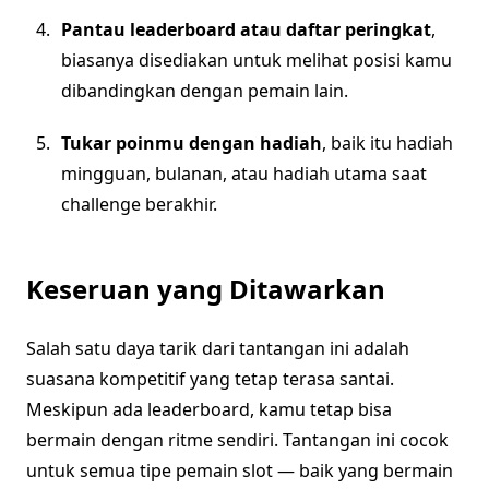
Pantau leaderboard atau daftar peringkat
,
biasanya disediakan untuk melihat posisi kamu
dibandingkan dengan pemain lain.
Tukar poinmu dengan hadiah
, baik itu hadiah
mingguan, bulanan, atau hadiah utama saat
challenge berakhir.
Keseruan yang Ditawarkan
Salah satu daya tarik dari tantangan ini adalah
suasana kompetitif yang tetap terasa santai.
Meskipun ada leaderboard, kamu tetap bisa
bermain dengan ritme sendiri. Tantangan ini cocok
untuk semua tipe pemain slot — baik yang bermain