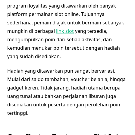
program loyalitas yang ditawarkan oleh banyak
platform permainan slot online. Tujuannya
sederhana: pemain diajak untuk bermain sebanyak
mungkin di berbagai
link slot
yang tersedia,
mengumpulkan poin dari setiap aktivitas, dan
kemudian menukar poin tersebut dengan hadiah
yang sudah disediakan.
Hadiah yang ditawarkan pun sangat bervariasi.
Mulai dari saldo tambahan, voucher belanja, hingga
gadget keren. Tidak jarang, hadiah utama berupa
uang tunai atau bahkan perjalanan liburan juga
disediakan untuk peserta dengan perolehan poin
tertinggi.