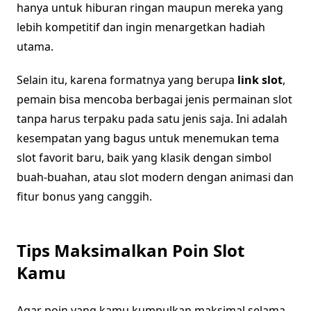
hanya untuk hiburan ringan maupun mereka yang
lebih kompetitif dan ingin menargetkan hadiah
utama.
Selain itu, karena formatnya yang berupa
link slot
,
pemain bisa mencoba berbagai jenis permainan slot
tanpa harus terpaku pada satu jenis saja. Ini adalah
kesempatan yang bagus untuk menemukan tema
slot favorit baru, baik yang klasik dengan simbol
buah-buahan, atau slot modern dengan animasi dan
fitur bonus yang canggih.
Tips Maksimalkan Poin Slot
Kamu
Agar poin yang kamu kumpulkan maksimal selama