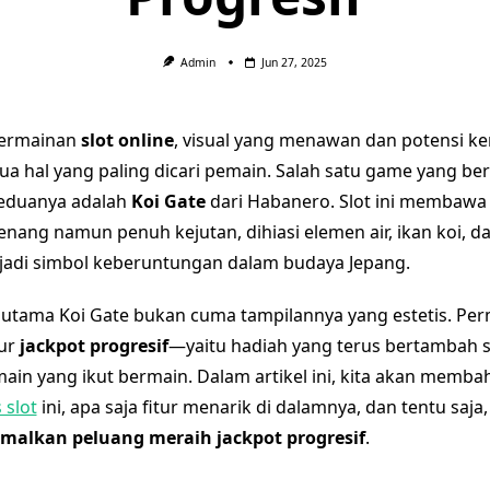
Admin
Jun 27, 2025
permainan
slot online
, visual yang menawan dan potensi 
ua hal yang paling dicari pemain. Salah satu game yang ber
duanya adalah
Koi Gate
dari Habanero. Slot ini membawa
tenang namun penuh kejutan, dihiasi elemen air, ikan koi, 
njadi simbol keberuntungan dalam budaya Jepang.
k utama Koi Gate bukan cuma tampilannya yang estetis. Per
tur
jackpot progresif
—yaitu hadiah yang terus bertambah s
in yang ikut bermain. Dalam artikel ini, kita akan memb
 slot
ini, apa saja fitur menarik di dalamnya, dan tentu saja
malkan peluang meraih jackpot progresif
.