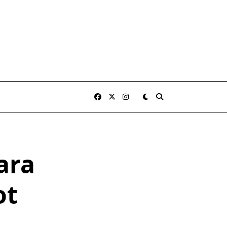
ara
ot