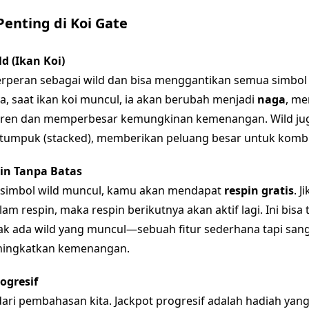
 Penting di Koi Gate
d (Ikan Koi)
erperan sebagai wild dan bisa menggantikan semua simbol l
, saat ikan koi muncul, ia akan berubah menjadi
naga
, m
eren dan memperbesar kemungkinan kemenangan. Wild jug
rtumpuk (stacked), memberikan peluang besar untuk kombi
pin Tanpa Batas
i simbol wild muncul, kamu akan mendapat
respin gratis
. J
am respin, maka respin berikutnya akan aktif lagi. Ini bisa 
ak ada wild yang muncul—sebuah fitur sederhana tapi sanga
ingkatkan kemenangan.
ogresif
i dari pembahasan kita. Jackpot progresif adalah hadiah yang