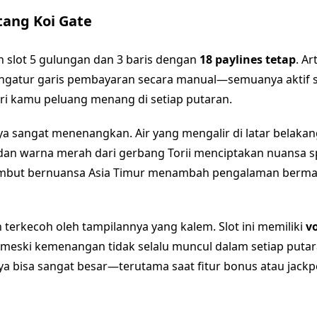
tang Koi Gate
h slot 5 gulungan dan 3 baris dengan
18 paylines tetap
. Ar
engatur garis pembayaran secara manual—semuanya aktif 
i kamu peluang menang di setiap putaran.
ya sangat menenangkan. Air yang mengalir di latar belakang
an warna merah dari gerbang Torii menciptakan nuansa sp
embut bernuansa Asia Timur menambah pengalaman berma
terkecoh oleh tampilannya yang kalem. Slot ini memiliki
vo
a meski kemenangan tidak selalu muncul dalam setiap putar
 bisa sangat besar—terutama saat fitur bonus atau jackpo