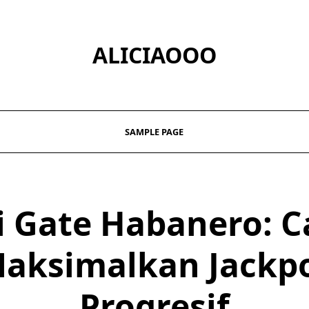
ALICIAOOO
SAMPLE PAGE
i Gate Habanero: C
aksimalkan Jackp
Progresif