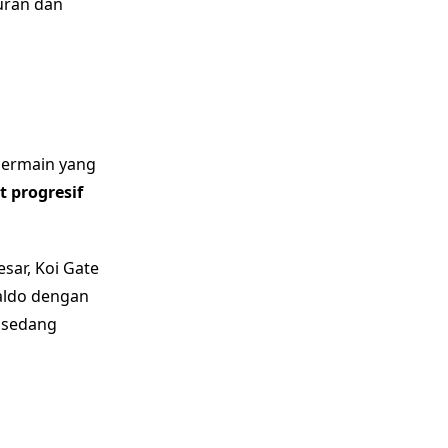
uran dan
bermain yang
t progresif
sar, Koi Gate
saldo dengan
 sedang