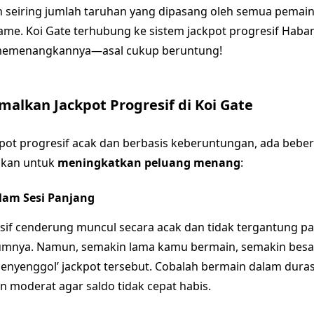
seiring jumlah taruhan yang dipasang oleh semua pemain 
ame. Koi Gate terhubung ke sistem jackpot progresif Haban
memenangkannya—asal cukup beruntung!
alkan Jackpot Progresif di Koi Gate
pot progresif acak dan berbasis keberuntungan, ada beber
ukan untuk
meningkatkan peluang menang
:
lam Sesi Panjang
sif cenderung muncul secara acak dan tidak tergantung pa
umnya. Namun, semakin lama kamu bermain, semakin besa
nyenggol’ jackpot tersebut. Cobalah bermain dalam duras
 moderat agar saldo tidak cepat habis.