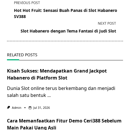
<span
PREVIOUS POST
class="nav-
Hot Hot Fruit: Sensasi Buah Panas di Slot Habanero
subtitle
SV388
screen-
NEXT POST
reader-
Slot Habanero dengan Tema Fantasi di Judi Slot
text">Page</span>
RELATED POSTS
Kisah Sukses: Mendapatkan Grand Jackpot
Habanero di Platform Slot
Dunia Slot online terus berkembang dan menjadi
salah satu bentuk
...
Admin
Jul 31, 2026
Cara Memanfaatkan Fitur Demo Ceri388 Sebelum
Main Pakai Uang Asli