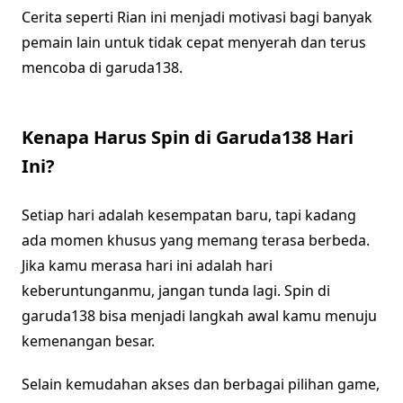
Cerita seperti Rian ini menjadi motivasi bagi banyak
pemain lain untuk tidak cepat menyerah dan terus
mencoba di garuda138.
Kenapa Harus Spin di Garuda138 Hari
Ini?
Setiap hari adalah kesempatan baru, tapi kadang
ada momen khusus yang memang terasa berbeda.
Jika kamu merasa hari ini adalah hari
keberuntunganmu, jangan tunda lagi. Spin di
garuda138 bisa menjadi langkah awal kamu menuju
kemenangan besar.
Selain kemudahan akses dan berbagai pilihan game,