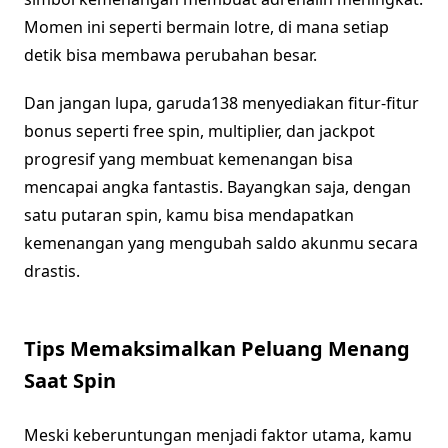
Momen ini seperti bermain lotre, di mana setiap
detik bisa membawa perubahan besar.
Dan jangan lupa, garuda138 menyediakan fitur-fitur
bonus seperti free spin, multiplier, dan jackpot
progresif yang membuat kemenangan bisa
mencapai angka fantastis. Bayangkan saja, dengan
satu putaran spin, kamu bisa mendapatkan
kemenangan yang mengubah saldo akunmu secara
drastis.
Tips Memaksimalkan Peluang Menang
Saat Spin
Meski keberuntungan menjadi faktor utama, kamu