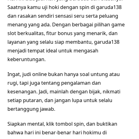
Saatnya kamu uji hoki dengan spin di garuda138
dan rasakan sendiri sensasi seru serta peluang
menang yang ada. Dengan berbagai pilihan game
slot berkualitas, fitur bonus yang menarik, dan
layanan yang selalu siap membantu, garuda138
menjadi tempat ideal untuk mengasah
keberuntungan.
Ingat, judi online bukan hanya soal untung atau
rugi, tapi juga tentang pengalaman dan
kesenangan. Jadi, mainlah dengan bijak, nikmati
setiap putaran, dan jangan lupa untuk selalu
bertanggung jawab.
Siapkan mental, klik tombol spin, dan buktikan
bahwa hari ini benar-benar hari hokimu di