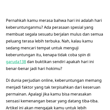
Pernahkah kamu merasa bahwa hari ini adalah hari
keberuntunganmu? Ada perasaan spesial yang
membuat segala sesuatu berjalan mulus dan semua
peluang terasa lebih terbuka. Nah, kalau kamu
sedang mencari tempat untuk menguji
keberuntungan itu, kenapa tidak coba spin di
garuda138
dan buktikan sendiri apakah hari ini
benar-benar jadi hari hokimu?
Di dunia perjudian online, keberuntungan memang
menjadi faktor yang tak terpisahkan dari keseruan
permainan. Apalagi jika kamu bisa merasakan
sensasi kemenangan besar yang datang tiba-tiba.
Artikel ini akan mengajak kamu untuk lebih