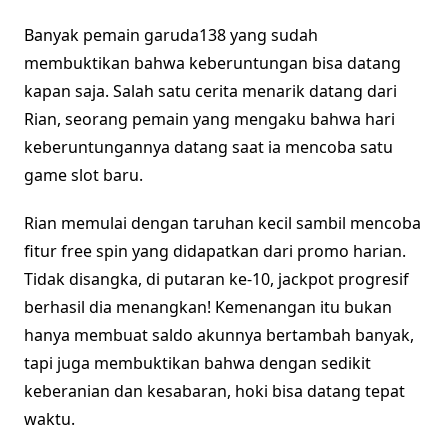
Banyak pemain garuda138 yang sudah
membuktikan bahwa keberuntungan bisa datang
kapan saja. Salah satu cerita menarik datang dari
Rian, seorang pemain yang mengaku bahwa hari
keberuntungannya datang saat ia mencoba satu
game slot baru.
Rian memulai dengan taruhan kecil sambil mencoba
fitur free spin yang didapatkan dari promo harian.
Tidak disangka, di putaran ke-10, jackpot progresif
berhasil dia menangkan! Kemenangan itu bukan
hanya membuat saldo akunnya bertambah banyak,
tapi juga membuktikan bahwa dengan sedikit
keberanian dan kesabaran, hoki bisa datang tepat
waktu.