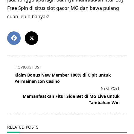
Free Spin di situs slot gacor MG dan bawa pulang
cuan lebih banyak!
<span
PREVIOUS POST
class="nav-
Klaim Bonus New Member 100% di Cipit untuk
subtitle
Permainan Ion Casino
screen-
NEXT POST
reader-
Memanfaatkan Fitur Side Bet di MG Live untuk
text">Page</span>
Tambahan Win
RELATED POSTS