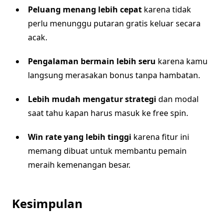
Peluang menang lebih cepat
karena tidak
perlu menunggu putaran gratis keluar secara
acak.
Pengalaman bermain lebih seru
karena kamu
langsung merasakan bonus tanpa hambatan.
Lebih mudah mengatur strategi
dan modal
saat tahu kapan harus masuk ke free spin.
Win rate yang lebih tinggi
karena fitur ini
memang dibuat untuk membantu pemain
meraih kemenangan besar.
Kesimpulan