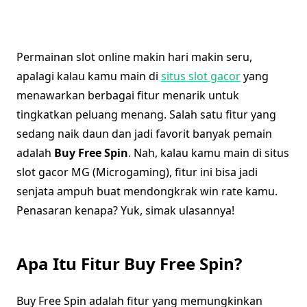
Permainan slot online makin hari makin seru,
apalagi kalau kamu main di
situs slot gacor
yang
menawarkan berbagai fitur menarik untuk
tingkatkan peluang menang. Salah satu fitur yang
sedang naik daun dan jadi favorit banyak pemain
adalah
Buy Free Spin
. Nah, kalau kamu main di situs
slot gacor MG (Microgaming), fitur ini bisa jadi
senjata ampuh buat mendongkrak win rate kamu.
Penasaran kenapa? Yuk, simak ulasannya!
Apa Itu Fitur Buy Free Spin?
Buy Free Spin adalah fitur yang memungkinkan