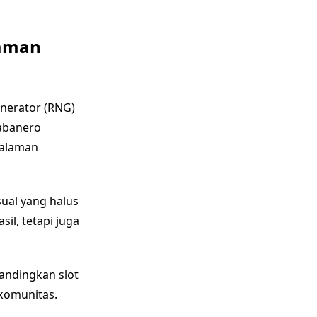
laman
nerator (RNG)
abanero
galaman
sual yang halus
il, tetapi juga
andingkan slot
komunitas.