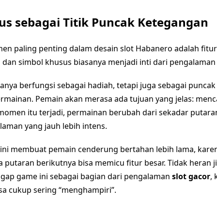
nus sebagai Titik Puncak Ketegangan
men paling penting dalam desain slot Habanero adalah fitur
er, dan simbol khusus biasanya menjadi inti dari pengalaman
 hanya berfungsi sebagai hadiah, tetapi juga sebagai puncak
rmainan. Pemain akan merasa ada tujuan yang jelas: men
momen itu terjadi, permainan berubah dari sekadar putara
aman yang jauh lebih intens.
 ini membuat pemain cenderung bertahan lebih lama, karen
putaran berikutnya bisa memicu fitur besar. Tidak heran j
ap game ini sebagai bagian dari pengalaman
slot gacor
, 
sa cukup sering “menghampiri”.