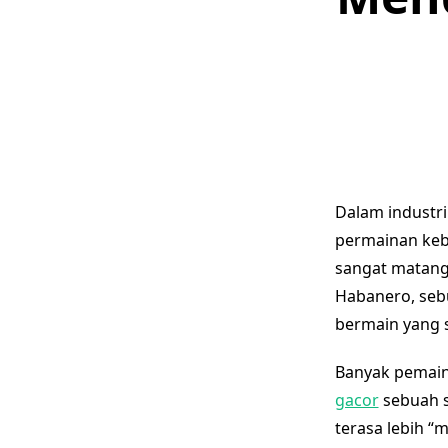
Dalam industri
permainan kebe
sangat matang
Habanero
, se
bermain yang 
Banyak pemain
gacor
sebuah s
terasa lebih 