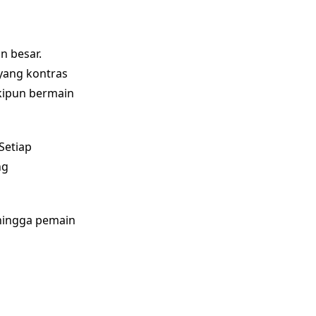
n besar.
yang kontras
kipun bermain
Setiap
ng
ehingga pemain