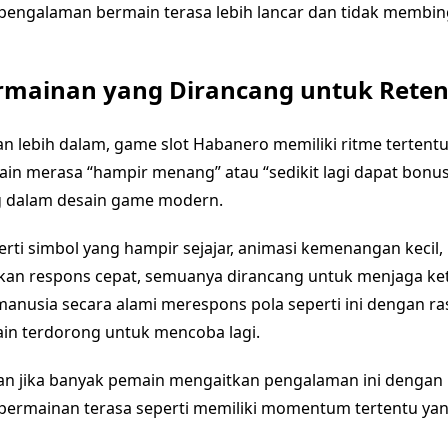
 pengalaman bermain terasa lebih lancar dan tidak membi
rmainan yang Dirancang untuk Reten
kan lebih dalam, game slot Habanero memiliki ritme tertent
 merasa “hampir menang” atau “sedikit lagi dapat bonus”.
g dalam desain game modern.
perti simbol yang hampir sejajar, animasi kemenangan kecil,
an respons cepat, semuanya dirancang untuk menjaga ket
anusia secara alami merespons pola seperti ini dengan ra
in terdorong untuk mencoba lagi.
an jika banyak pemain mengaitkan pengalaman ini dengan i
 permainan terasa seperti memiliki momentum tertentu ya