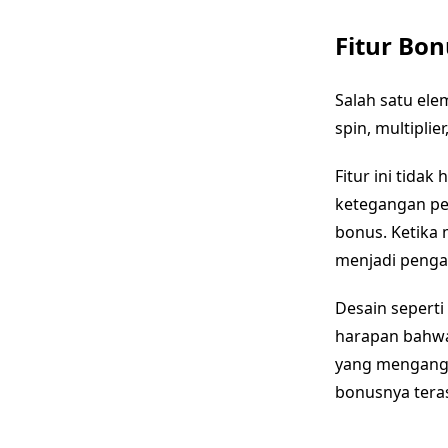
Fitur Bo
Salah satu ele
spin, multipli
Fitur ini tidak
ketegangan pe
bonus. Ketika 
menjadi pengal
Desain seperti
harapan bahwa 
yang mengangg
bonusnya tera