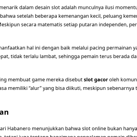
 menarik dalam desain slot adalah munculnya ilusi momen
 bahwa setelah beberapa kemenangan kecil, peluang kem
eskipun secara matematis setiap putaran independen, pers
nfaatkan hal ini dengan baik melalui pacing permainan y
cepat, tidak terlalu lambat, sehingga pemain terus berada d
ering membuat game mereka disebut
slot gacor
oleh komuni
sa memiliki “alur” yang bisa diikuti, meskipun sebenarnya 
lan
ari
Habanero
menunjukkan bahwa slot online bukan hanya