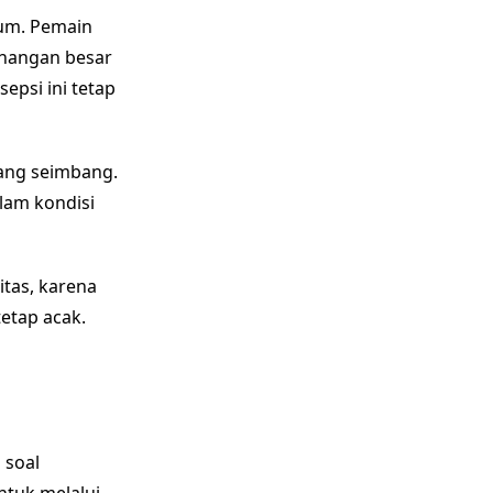
tum. Pemain
enangan besar
epsi ini tetap
ang seimbang.
alam kondisi
tas, karena
tetap acak.
 soal